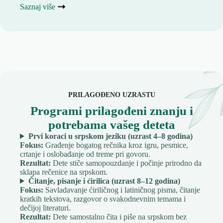
Saznaj više
PRILAGOĐENO UZRASTU
Programi prilagođeni znanju i
potrebama vašeg deteta
Prvi koraci u srpskom jeziku (uzrast 4–8 godina)
Fokus:
Građenje bogatog rečnika kroz igru, pesmice,
crtanje i oslobađanje od treme pri govoru.
Rezultat:
Dete stiče samopouzdanje i počinje prirodno da
sklapa rečenice na srpskom.
Čitanje, pisanje i ćirilica (uzrast 8–12 godina)
Fokus:
Savladavanje ćiriličnog i latiničnog pisma, čitanje
kratkih tekstova, razgovor o svakodnevnim temama i
dečijoj literaturi.
Rezultat:
Dete samostalno čita i piše na srpskom bez