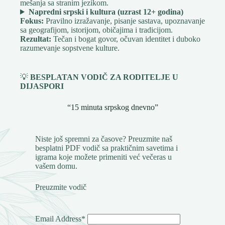
mešanja sa stranim jezikom.
Napredni srpski i kultura (uzrast 12+ godina)
Fokus:
Pravilno izražavanje, pisanje sastava, upoznavanje
sa geografijom, istorijom, običajima i tradicijom.
Rezultat:
Tečan i bogat govor, očuvan identitet i duboko
razumevanje sopstvene kulture.
💡
BESPLATAN VODIČ ZA RODITELJE U
DIJASPORI
“15 minuta srpskog dnevno”
Niste još spremni za časove? Preuzmite naš
besplatni PDF vodič sa praktičnim savetima i
igrama koje možete primeniti već večeras u
vašem domu.
Preuzmite vodič
Email Address*