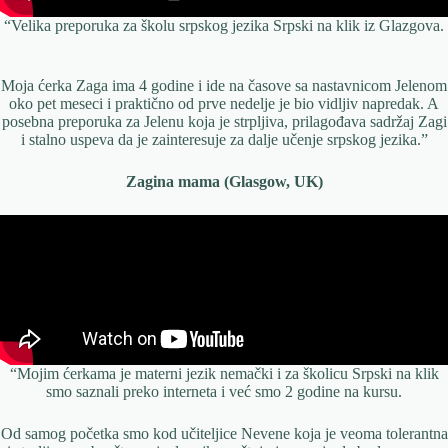
“Velika preporuka za školu srpskog jezika Srpski na klik iz Glazgova.
Moja ćerka Zaga ima 4 godine i ide na časove sa nastavnicom Jelenom
oko pet meseci i praktično od prve nedelje je bio vidljiv napredak. A
posebna preporuka za Jelenu koja je strpljiva, prilagođava sadržaj Zagi
i stalno uspeva da je zainteresuje za dalje učenje srpskog jezika.”
Zagina mama (Glasgow, UK)
“Mojim ćerkama je materni jezik nemački i za školicu Srpski na klik
smo saznali preko interneta i već smo 2 godine na kursu.
Od samog početka smo kod učiteljice Nevene koja je veoma tolerantna