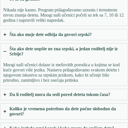
Nikada nije kasno. Program prilagođavamo uzrastu i trenutnom
nivou znanja deteta. Mnogi naši učenici počeli su tek sa 7, 10 ili 12
godina i napravili veliki napredak.
Šta ako moje dete odbija da govori srpski?
Šta ako dete uopšte ne zna srpski, a jedan roditelj nije iz
Srbije?
Mnogi naši učenici dolaze iz mešovitih porodica u kojima se kod
kuće govori više jezika. Nastavu prilagođavamo svakom detetu i
njegovom iskustvu sa srpskim jezikom, kako bi učenje bilo
prirodno, zanimljivo i bez osećaja pritiska
Da li roditelj mora da sedi pored deteta tokom časa?
Koliko je vremena potrebno da dete počne slobodno da
govori?