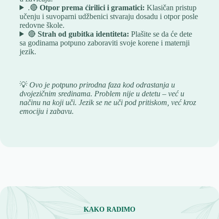
.🔴
Otpor prema ćirilici i gramatici:
Klasičan pristup
učenju i suvoparni udžbenici stvaraju dosadu i otpor posle
redovne škole.
🔴
Strah od gubitka identiteta:
Plašite se da će dete
sa godinama potpuno zaboraviti svoje korene i maternji
jezik.
💡
Ovo je potpuno prirodna faza kod odrastanja u
dvojezičnim sredinama. Problem nije u detetu – već u
načinu na koji uči. Jezik se ne uči pod pritiskom, već kroz
emociju i zabavu.
KAKO RADIMO