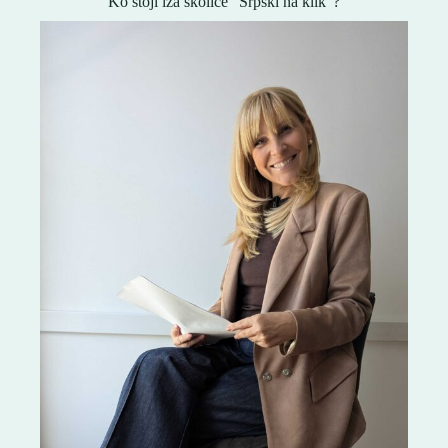
Ko stoji iza školice “Srpski na klik”?