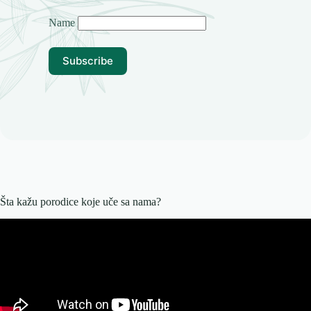
Name
Šta kažu porodice koje uče sa nama?