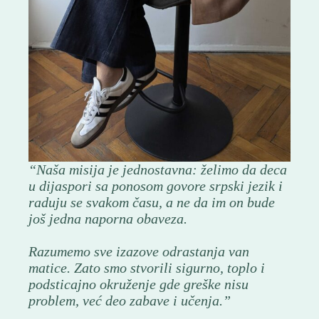
“Naša misija je jednostavna: želimo da deca
u dijaspori sa ponosom govore srpski jezik i
raduju se svakom času, a ne da im on bude
još jedna naporna obaveza.
Razumemo sve izazove odrastanja van
matice. Zato smo stvorili sigurno, toplo i
podsticajno okruženje gde greške nisu
problem, već deo zabave i učenja.”