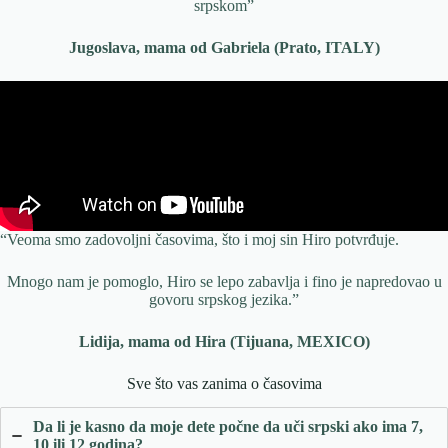
srpskom”
Jugoslava, mama od Gabriela
(Prato, ITALY)
“Veoma smo zadovoljni časovima, što i moj sin Hiro potvrđuje.
Mnogo nam je pomoglo, Hiro se lepo zabavlja i fino je napredovao u
govoru srpskog jezika.”
Lidija, mama od Hira
(Tijuana, MEXICO)
Sve što vas zanima o časovima
Da li je kasno da moje dete počne da uči srpski ako ima 7,
10 ili 12 godina?