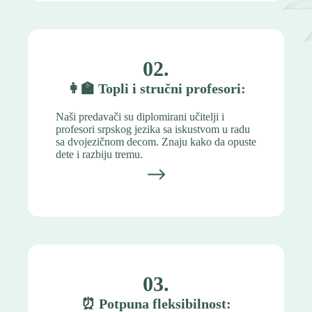
02.
👩‍🏫
Topli i stručni profesori:
Naši predavači su diplomirani učitelji i
profesori srpskog jezika sa iskustvom u radu
sa dvojezičnom decom. Znaju kako da opuste
dete i razbiju tremu.
03.
⏰
Potpuna fleksibilnost: