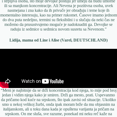
i strpljiva osoba, što moje devojke poštuju jer umeju da budu umorne
ili sa manjkom koncentracije. Ali Nevena je pozitivna osoba, uvek
nasmejana i zna kako da ih privuče jer obrađuju i teme koje ih
momentalno interesuju, kao na primer rukomet. Časove imamo jednom
do dva puta nedeljno, termini su fleksibilni i u slučaju da neki čas ne
možemo da prusustvujemo moguće je nadoknaditi ga. Devojke se
raduju iz sedmice u sedmicu novom susretu sa Nevenom.”
Lidija, mama od Line i Alise
(Varel, DEUTSCHLAND)
“Meni je najbitnije da se drži koncentracija kod njega, to mije pod broj
jedan i vidim njega kako je smiren. Drži ga mesto, prati. Uspevanmo
da pričamo kod kuće na srpskom, što ipak zavisi od situacije. Ukoliko
smo u nekoj velikoj žurbi, onda ipak moram brže da mu objasnim na
italijanskom, ali u toku dana kada je opuštena varijanta ja pričam na
srpskom. On me sluša, sve razume, ponekad mi neku reč kaže na