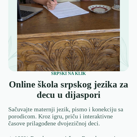
SRPSKI NA KLIK
Online škola srpskog jezika za
decu u dijaspori
Sačuvajte maternji jezik, pismo i konekciju sa
porodicom. Kroz igru, priču i interaktivne
časove prilagođene dvojezičnoj deci.