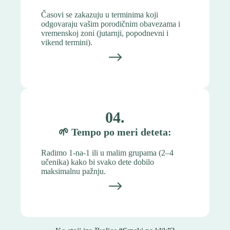
Časovi se zakazuju u terminima koji
odgovaraju vašim porodičnim obavezama i
vremenskoj zoni (jutarnji, popodnevni i
vikend termini).
04.
🌱
Tempo po meri deteta:
Radimo 1-na-1 ili u malim grupama (2–4
učenika) kako bi svako dete dobilo
maksimalnu pažnju.