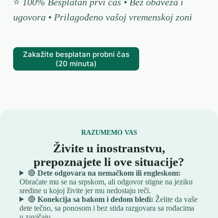
⭐
100% Besplatan prvi čas • Bez obaveza i
ugovora • Prilagođeno vašoj vremenskoj zoni
Zakažite besplatan probni čas
(20 minuta)
RAZUMEMO VAS
Živite u inostranstvu,
prepoznajete li ove situacije?
🔴
Dete odgovara na nemačkom ili engleskom:
Obraćate mu se na srpskom, ali odgovor stigne na jeziku
sredine u kojoj živite jer mu nedostaju reči.
🔴
Konekcija sa bakom i dedom bledi:
Želite da vaše
dete tečno, sa ponosom i bez stida razgovara sa rođacima
u zavičaju.