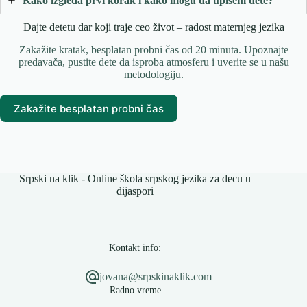
Kako izgleda prvi korak i kako mogu da upišem dete?
Dajte detetu dar koji traje ceo život – radost maternjeg jezika
Zakažite kratak, besplatan probni čas od 20 minuta. Upoznajte
predavača, pustite dete da isproba atmosferu i uverite se u našu
metodologiju.
Zakažite besplatan probni čas
Srpski na klik - Online škola srpskog jezika za decu u
dijaspori
Kontakt info:
jovana@srpskinaklik.com
Radno vreme