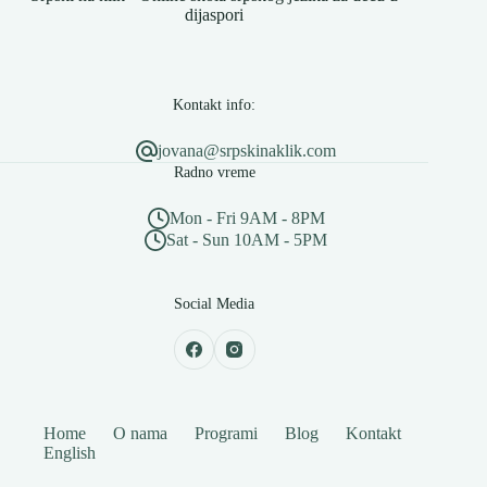
dijaspori
Kontakt info:
jovana@srpskinaklik.com
Radno vreme
Mon - Fri 9AM - 8PM
Sat - Sun 10AM - 5PM
Social Media
Home
O nama
Programi
Blog
Kontakt
English