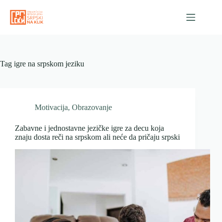
Skip
to
content
Tag
igre na srpskom jeziku
Motivacija
,
Obrazovanje
Zabavne i jednostavne jezičke igre za decu koja
znaju dosta reči na srpskom ali neće da pričaju srpski