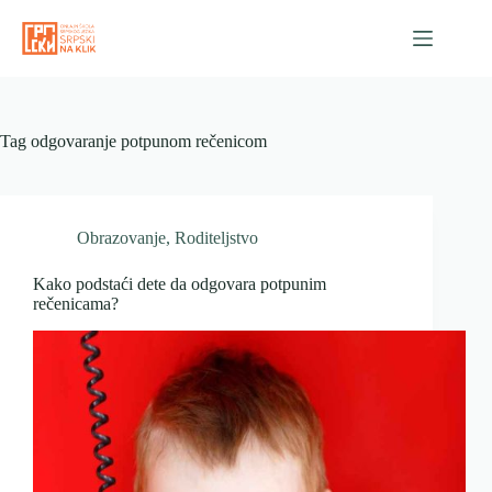
Skip
to
content
Tag
odgovaranje potpunom rečenicom
Obrazovanje
,
Roditeljstvo
Kako podstaći dete da odgovara potpunim
rečenicama?