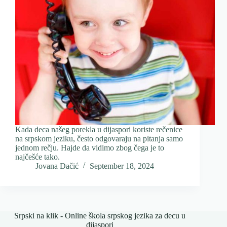
Kada deca našeg porekla u dijaspori koriste rečenice
na srpskom jeziku, često odgovaraju na pitanja samo
jednom rečju. Hajde da vidimo zbog čega je to
najčešće tako.
Jovana Dačić
September 18, 2024
Srpski na klik - Online škola srpskog jezika za decu u
dijaspori