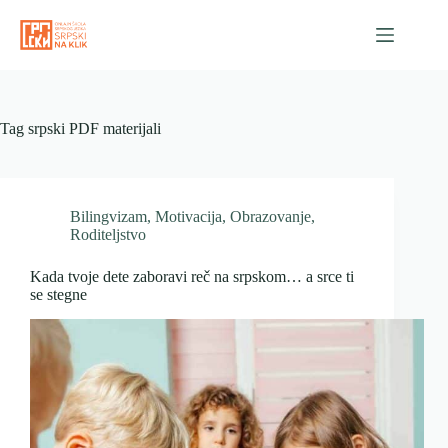
Skip
to
content
Tag
srpski PDF materijali
Bilingvizam
,
Motivacija
,
Obrazovanje
,
Roditeljstvo
Kada tvoje dete zaboravi reč na srpskom… a srce ti
se stegne