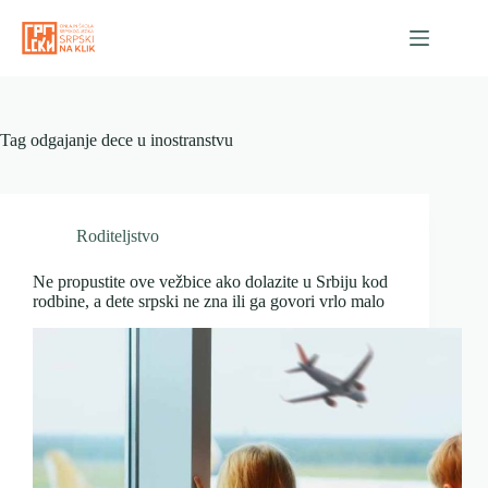
Skip
to
content
Tag
odgajanje dece u inostranstvu
Roditeljstvo
Ne propustite ove vežbice ako dolazite u Srbiju kod
rodbine, a dete srpski ne zna ili ga govori vrlo malo