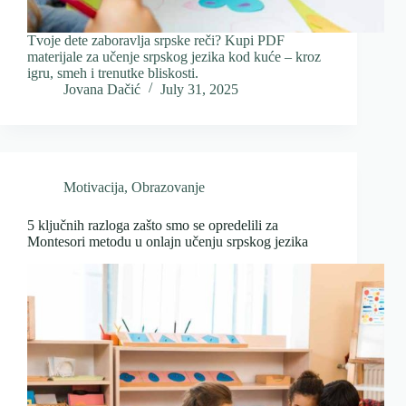
Tvoje dete zaboravlja srpske reči? Kupi PDF
materijale za učenje srpskog jezika kod kuće – kroz
igru, smeh i trenutke bliskosti.
Jovana Dačić
July 31, 2025
Motivacija
,
Obrazovanje
5 ključnih razloga zašto smo se opredelili za
Montesori metodu u onlajn učenju srpskog jezika