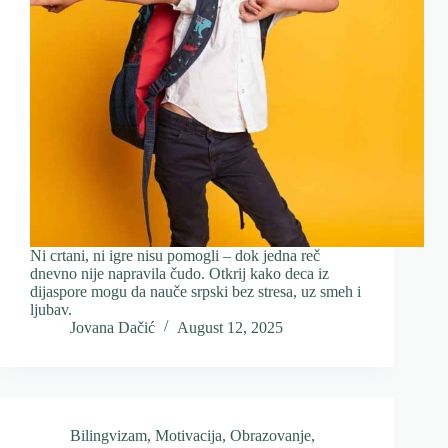
Ni crtani, ni igre nisu pomogli – dok jedna reč
dnevno nije napravila čudo. Otkrij kako deca iz
dijaspore mogu da nauče srpski bez stresa, uz smeh i
ljubav.
Jovana Dačić
August 12, 2025
Bilingvizam
,
Motivacija
,
Obrazovanje
,