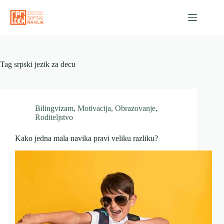
Skip
to
content
Tag
srpski jezik za decu
Bilingvizam
,
Motivacija
,
Obrazovanje
,
Roditeljstvo
Kako jedna mala navika pravi veliku razliku?