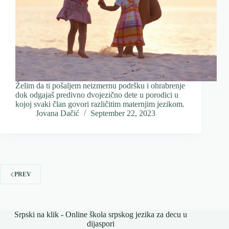
Želim da ti pošaljem neizmernu podršku i ohrabrenje
dok odgajaš predivno dvojezično dete u porodici u
kojoj svaki član govori različitim maternjim jezikom.
Jovana Dačić
September 22, 2023
PREV
Srpski na klik - Online škola srpskog jezika za decu u
dijaspori