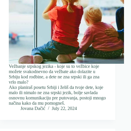
Vežbanje srpskog jezika - koje su to vežbice koje
možete svakodnevno da vežbate ako dolazite u
Srbiju kod rodbine, a dete ne zna srpski ili ga zna
vrlo malo?
Ako planiraš posetu Srbiji i želiš da tvoje dete, koje
malo ili nimalo ne zna srpski jezik, bolje savlada
osnovnu komunikaciju pre putovanja, postoji mnogo
načina kako da mu pomogneš.
Jovana Dačić
July 22, 2024