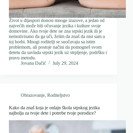
Život u dijaspori donosi mnoge izazove, a jedan od
najvećih može biti očuvanje jezika i kulture svoje
domovine. Ako tvoje dete ne zna srpski jezik ili je
nemotivisano da ga uči, želim da znaš da nisi sam u
toj borbi. Mnogi roditelji se suočavaju sa istim
problemom, ali postoje načini da pomogneš svom
detetu da savlada srpski jezik uz strpljenje, podršku i
pravu metodu.
Jovana Dačić
July 29, 2024
Obrazovanje
,
Roditeljstvo
Kako da znaš koja je onlajn škola srpskog jezika
najbolja za tvoje dete i potrebe tvoje porodice?