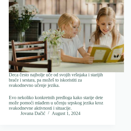
Deca često najbolje uče od svojih vršnjaka i starijih
braće i sestara, pa možeš to iskoristiti za
svakodnevno učenje jezika.
Evo nekoliko konkretnih predloga kako starije dete
može pomoći mlađem u učenju srpskog jezika kroz
svakodnevne aktivnosti i situacije.
Jovana Dačić
August 1, 2024