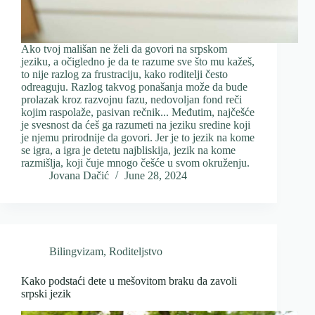
Ako tvoj mališan ne želi da govori na srpskom
jeziku, a očigledno je da te razume sve što mu kažeš,
to nije razlog za frustraciju, kako roditelji često
odreaguju. Razlog takvog ponašanja može da bude
prolazak kroz razvojnu fazu, nedovoljan fond reči
kojim raspolaže, pasivan rečnik... Međutim, najčešće
je svesnost da ćeš ga razumeti na jeziku sredine koji
je njemu prirodnije da govori. Jer je to jezik na kome
se igra, a igra je detetu najbliskija, jezik na kome
razmišlja, koji čuje mnogo češće u svom okruženju.
Jovana Dačić
June 28, 2024
Bilingvizam
,
Roditeljstvo
Kako podstaći dete u mešovitom braku da zavoli
srpski jezik