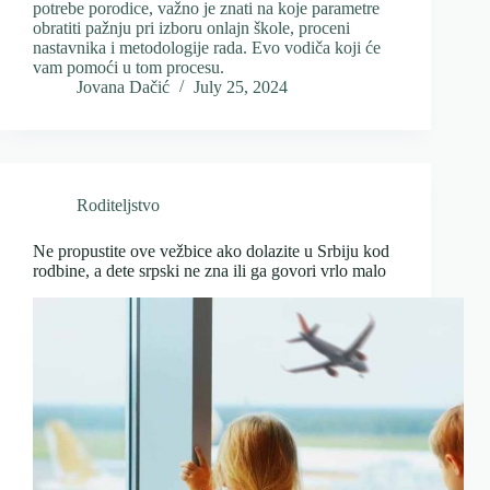
potrebe porodice, važno je znati na koje parametre
obratiti pažnju pri izboru onlajn škole, proceni
nastavnika i metodologije rada. Evo vodiča koji će
vam pomoći u tom procesu.
Jovana Dačić
July 25, 2024
Roditeljstvo
Ne propustite ove vežbice ako dolazite u Srbiju kod
rodbine, a dete srpski ne zna ili ga govori vrlo malo