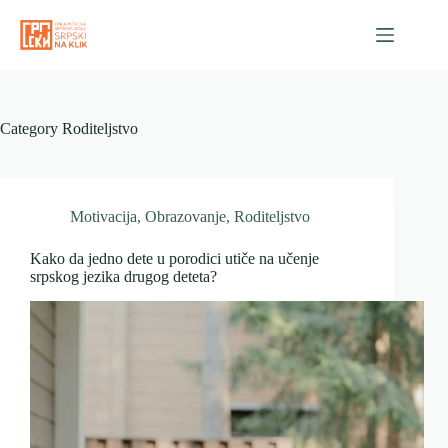
Skip
to
content
Category
Roditeljstvo
Motivacija
,
Obrazovanje
,
Roditeljstvo
Kako da jedno dete u porodici utiče na učenje
srpskog jezika drugog deteta?