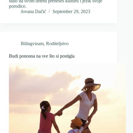
stalo da svom detetu preneseš kulturu i jezik svoje
porodice.
Jovana Dačić
September 29, 2023
Bilingvizam
,
Roditeljstvo
Budi ponosna na sve što si postigla